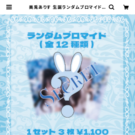
美兎ありす 生誕ランダムブロマイド(1
セット3枚) | ♮リアスクライブ オフィ
シャルwebショップ