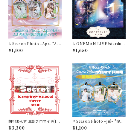
♮Season Photo -Apr- "ふわ
♮ONEMAN LIVE『stardus
りと記憶に残る春の香り"美兎
t』記念クリアファイル(A5サイ
¥1,100
¥1,650
ありすブロマイド(1セット3枚)
ズ)
胡桃あんず 生誕ブロマイド(1セ
♮Season Photo -Jul- "煌め
ットコンプリート9枚販売)
くこの一瞬が 夏色に溶けてい
¥3,300
¥1,100
く"星乃あやかブロマイド(1セッ