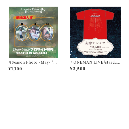
ト3枚)
♮Season Photo -May- "凛
♮ONEMAN LIVE『stardus
と冷たく流れる川、秘密の温も
t』記念Tシャツ【赤】
¥1,100
¥3,500
り"胡桃あんずブロマイド(1セッ
ト3枚)
CATEGORY
♮リアスクライブ公式GOODS
♮Member Contents