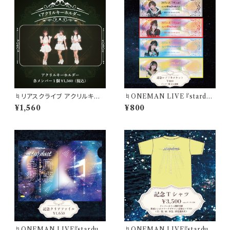
♮リアスクライブ アクリルキー
♮ONEMAN LIVE 『stardus
ホルダー
t』記念レプリカチケット
¥1,560
¥800
♮ONEMAN LIVE『stardus
♮ONEMAN LIVE『stardus