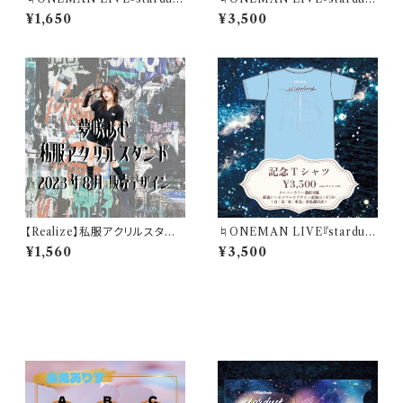
t』記念クリアファイル(A5サイ
t』記念Tシャツ【黄色】
¥1,650
¥3,500
ズ)
【Realize】私服アクリルスタンド
♮ONEMAN LIVE『stardus
【夢咲あむ】
t』記念Tシャツ【水色】
¥1,560
¥3,500
その他の商品