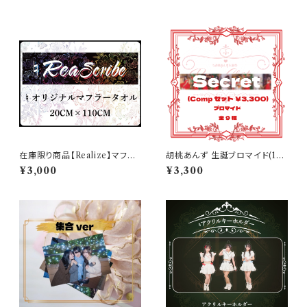
在庫限り商品【Realize】マフラ
胡桃あんず 生誕ブロマイド(1セ
ータオル（♮リアスクライブ 2nd
ットコンプリート9枚販売)
¥3,000
¥3,300
ONEMAN LIVE -リアライ
ズ- 【Realize】公式グッズ）