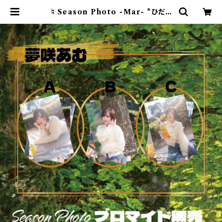
♮Season Photo -Mar- "ひだま
りのピクニック"夢咲あむブロマイド(1
セット3枚) | ♮リアスクライブ オフィ
シャルwebショップ