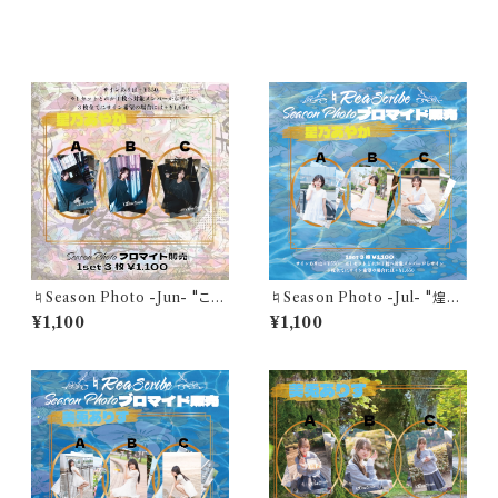
同じカテゴリの商品
♮Season Photo -Jun- "この
♮Season Photo -Jul- "煌め
世界の隙間で、存在証明を探し
くこの一瞬が 夏色に溶けてい
¥1,100
¥1,100
て"星乃あやかブロマイド(1セッ
く"星乃あやかブロマイド(1セッ
ト3枚)
ト3枚)