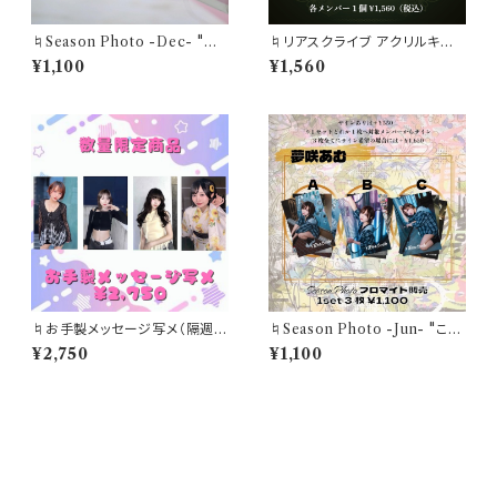
♮Season Photo -Dec- "ひ
♮リアスクライブ アクリルキー
かり瞬く街を君と2人で~”集合ブ
ホルダー
¥1,100
¥1,560
ロマイド(1セット3枚)
♮お手製メッセージ写メ（隔週5
♮Season Photo -Jun- "この
枚限定）
世界の隙間で、存在証明を探し
¥2,750
¥1,100
て"夢咲あむブロマイド(1セット3
枚)
CATEGORY