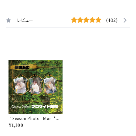
レビュー
(402)
最近チェックした商品
♮Season Photo -Mar- "ひ
だまりのピクニック"夢咲あむブ
¥1,100
ロマイド(1セット3枚)