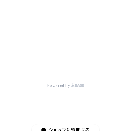
♮リアスクライブ公式GOODS
♮Member Contents
商品一覧に戻る
© ♮リアスクライブ オフィシャルwebショップ
Powered by
ショップに質問する