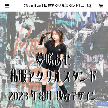
【Realize】私服アクリルスタンド【夢
咲あむ】 | ♮リアスクライブ オフィシ
ャルwebショップ