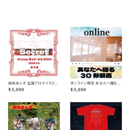
その他の商品
胡桃あんず 生誕ブロマイド(1セ
オンライン限定 あなたへ贈る3
ットコンプリート9枚販売)
0秒動画
¥3,300
¥3,300