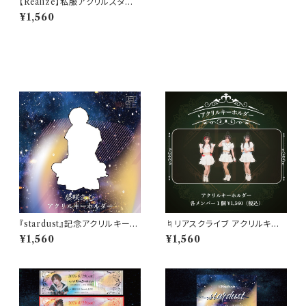
【Realize】私服アクリルスタンド
【夢咲あむ】
¥1,560
同じカテゴリの商品
『stardust』記念アクリルキーホ
♮リアスクライブ アクリルキー
ルダー
ホルダー
¥1,560
¥1,560