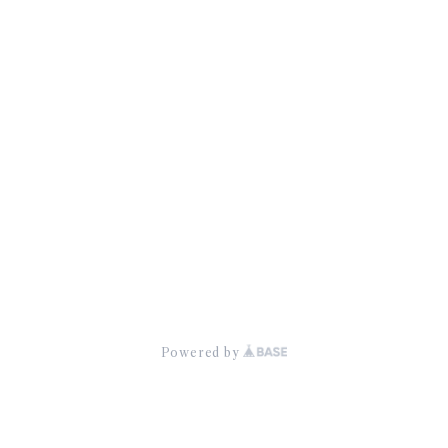
CATEGORY
♮リアスクライブ公式GOODS
♮Member Contents
商品一覧に戻る
© ♮リアスクライブ オフィシャルwebショップ
Powered by