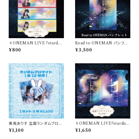
♮ONEMAN LIVE 『stardus
Road to ONEMAN パンフレ
t』記念レプリカチケット
ット
¥800
¥3,500
美兎ありす 生誕ランダムブロマ
♮ONEMAN LIVE『stardus
イド(1セット3枚)
t』記念クリアファイル(A5サイ
¥1,100
¥1,650
ズ)