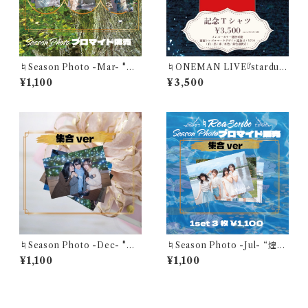
♮Season Photo -Mar- "ひ
♮ONEMAN LIVE『stardus
だまりのピクニック"胡桃あんず
t』記念Tシャツ【赤】
¥1,100
¥3,500
ブロマイド(1セット3枚)
♮Season Photo -Dec- "ひ
♮Season Photo -Jul- “煌め
かり瞬く街を君と2人で~”集合ブ
くこの一瞬が 夏色に溶けてい
¥1,100
¥1,100
ロマイド(1セット3枚)
く”集合ブロマイド(1セット3枚)