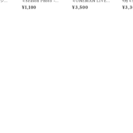
ージ写
♮Season Photo -Ap
♮ONEMAN LIVE『s
9月♮S
）
r- "ふわりと記憶に残る
tardust』記念Tシャツ
Sep
¥1,100
¥3,500
¥3,3
春の香り"胡桃あんずブ
【赤】
音色が
ロマイド(1セット3枚)
所で~
商品一覧に戻る
づく表記