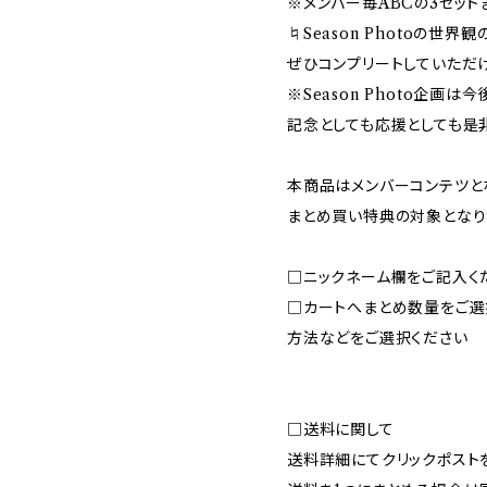
※メンバー毎ABCの3セット
♮Season Photoの世
ぜひコンプリートしていただ
※Season Photo企画
記念としても応援としても是
本商品はメンバーコンテツと
まとめ買い特典の対象となり
□ニックネーム欄をご記入く
□カートへまとめ数量をご選
方法などをご選択ください
□送料に関して
送料詳細にてクリックポスト