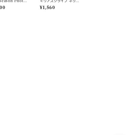
eason Photo-
♮リアスクライブ ネック
- ~浴衣~透き通る
ストラップ
00
¥1,560
聞こえる この場
ブロマイド販売