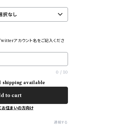
選択なし
witterアカウント名をご記入くださ
0
/
10
l shipping available
d to cart
にお住まいの方向け
通報する