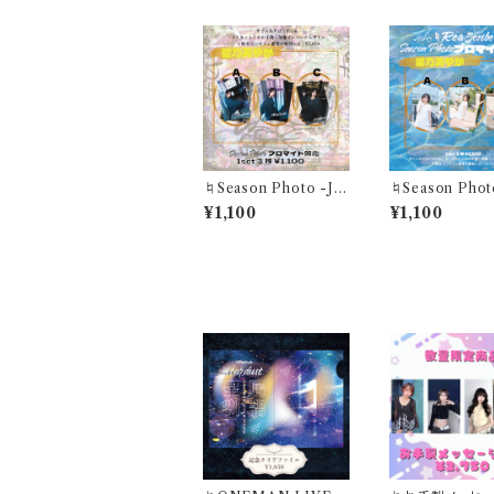
♮Season Photo -Ju
♮Season Photo
n- "この世界の隙間で、
- "煌めくこの一瞬が 夏
¥1,100
¥1,100
存在証明を探して"星乃
色に溶けていく"
あやかブロマイド(1セッ
やかブロマイド(1
ト3枚)
3枚)
その他の商品