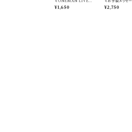
♮ONEMAN LIVE『s
♮お手製メッセ
tardust』記念クリアフ
メ（隔週5枚限定
¥1,650
¥2,750
ァイル(A5サイズ)
CATEGORY
♮リアスクライブ公式GOODS
♮Member Contents
プライバシーポリシー
特定商取引法に基