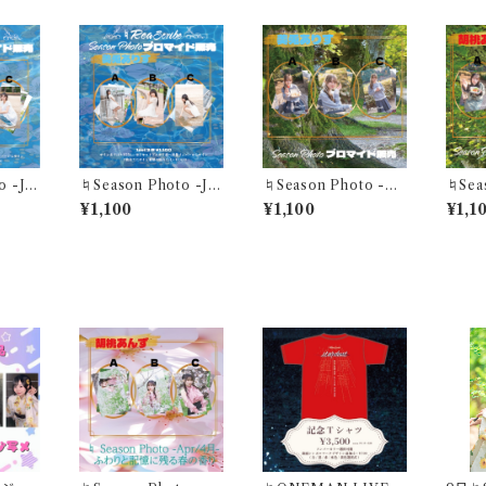
 -Jul
♮Season Photo -Jul
♮Season Photo -M
♮Sea
- "煌めくこの一瞬が 夏
ar- "ひだまりのピクニ
ar- "ひだまりのピクニ
¥1,100
¥1,100
¥1,1
星乃あ
色に溶けていく"美兎あ
ック"美兎ありすブロマ
ック"
セット
りすブロマイド(1セット3
イド(1セット3枚)
イド(1
枚)