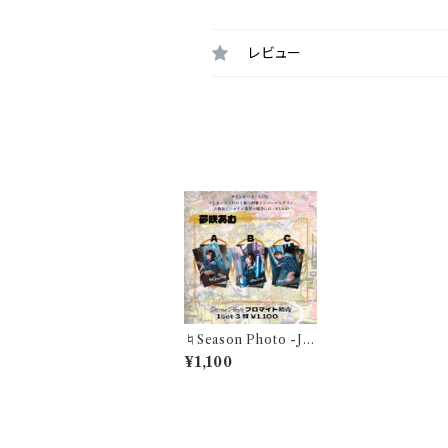
レビュー
最近チェックした商品
♮Season Photo -Ju
n- "この世界の隙間で、
¥1,100
存在証明を探して"夢咲
あむブロマイド(1セット
3枚)
同じカテゴリの商品