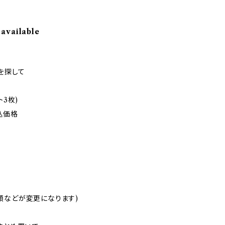
 available
を探して
ト3枚)
税込価格
類などが変更になります)