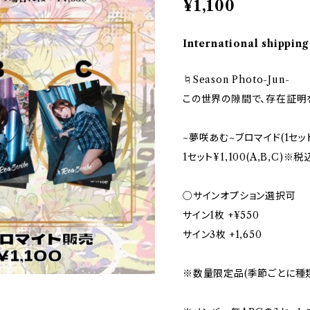
¥1,100
International shipping
♮Season Photo-Jun-
この世界の隙間で、存在証明
~夢咲あむ~ブロマイド(1セッ
1セット¥1,100(A,B,C)※
○サインオプション選択可
サイン1枚 +¥550
サイン3枚 +1,650
※数量限定品(季節ごとに種