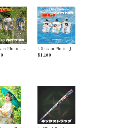
son Photo -M
♮Season Photo -Jul
- "煌めくこの一瞬が 夏
00
¥1,100
胡桃あんずブロマ
色に溶けていく"胡桃あ
セット3枚)
んずブロマイド(1セット3
枚)