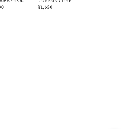
年記念アクリルキ
♮ONEMAN LIVE『s
ダー【夢咲あむ】
tardust』記念クリアフ
80
¥1,650
ァイル(A5サイズ)