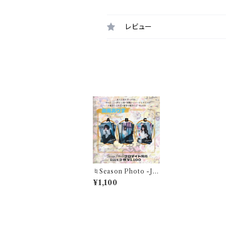
レビュー
最近チェックした商品
♮Season Photo -Ju
n- "この世界の隙間で、
¥1,100
存在証明を探して"美兎
ありすブロマイド(1セッ
ト3枚)
同じカテゴリの商品