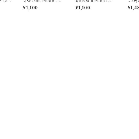
ションボ
♮Season Photo -Ap
♮Season Photo -N
♮2周
r- "ふわりと記憶に残る
ov- "” ~HALLOWEE
ーホル
¥1,100
¥1,100
¥1,4
春の香り"胡桃あんずブ
N集合ver~ブロマイド
ロマイド(1セット3枚)
(1セット3枚)
商品一覧に戻る
づく表記