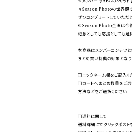
※メンバー毎ABCの3セット
♮Season Photoの世
ぜひコンプリートしていただ
※Season Photo企画
記念としても応援としても是
本商品はメンバーコンテツと
まとめ買い特典の対象となり
□ニックネーム欄をご記入く
□カートへまとめ数量をご選
方法などをご選択ください
□送料に関して
送料詳細にてクリックポスト