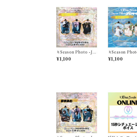
♮Season Photo -Ju
♮Season Photo
n- "この世界の隙間で、
- "煌めくこの一瞬が 夏
¥1,100
¥1,100
存在証明を探して"星乃
色に溶けていく"
あやかブロマイド(1セッ
やかブロマイド(1
ト3枚)
3枚)
その他の商品