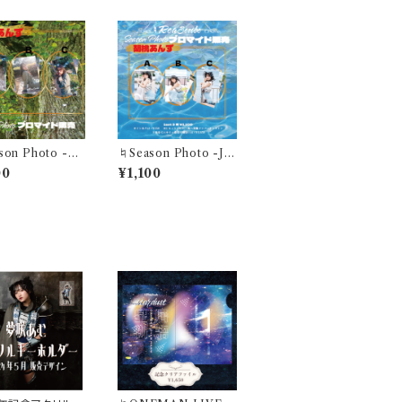
son Photo -M
♮Season Photo -Jul
- "煌めくこの一瞬が 夏
00
¥1,100
胡桃あんずブロマ
色に溶けていく"胡桃あ
セット3枚)
んずブロマイド(1セット3
枚)