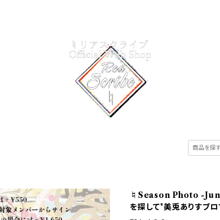
CATEGORY
ABOUT
CONTACT
♮Season Photo -
を探して"美兎ありすブロマ