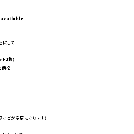
 available
を探して
ット3枚)
税込価格
類などが変更になります)