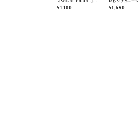
♮Season Photo -Ju
15秒シチュエー
n- "この世界の隙間で、
イス
¥1,100
¥1,650
存在証明を探して"夢咲
あむブロマイド(1セット
3枚)
CATEGORY
♮リアスクライブ公式GOODS
♮Member Contents
プライバシーポリシー
特定商取引法に基