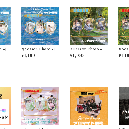
 -Jul
♮Season Photo -Jul
♮Season Photo -M
♮Sea
- "煌めくこの一瞬が 夏
ar- "ひだまりのピクニ
ar- "ひだまりのピクニ
¥1,100
¥1,100
¥1,1
星乃あ
色に溶けていく"美兎あ
ック"美兎ありすブロマ
ック"
セット
りすブロマイド(1セット3
イド(1セット3枚)
イド(1
枚)