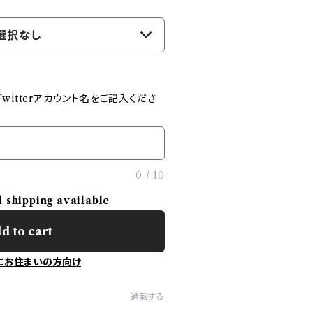
選択なし
witterアカウント名をご記入くださ
0
/
10
l shipping available
d to cart
にお住まいの方向け
通報する